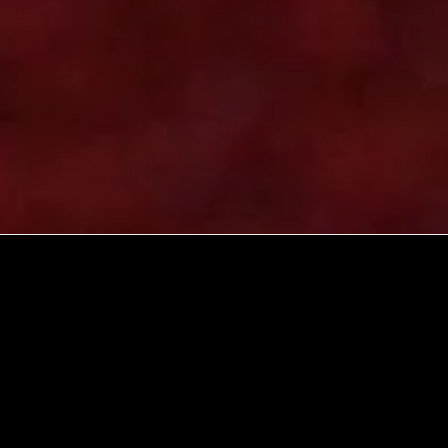
Fakturační údaje
Pickerly s.r.o.
Nádražní 50/96
150 00 Praha 5 - Smíchov, Česká republika
IČ 10740741, DIČ CZ10740741