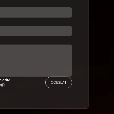
lasíte
ajů