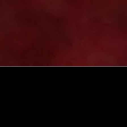
Fakturace
payments@pickerly.com
Fakturační / administrativní kontakt: Mark
Identifikační údaje: