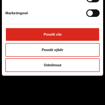
EXPERIENCE
Marketingové
Zlepšujeme zákaznickou zkušenost pomocí
promyšlených digitálních řešení, která zvyšují
spokojenost, loajalitu a výkon.
Povolit vše
VÍCE O
CUSTOMER EXPERIENCE
Povolit výběr
Webové stránky
UX
UI
SEO
CRO
E-mailing
Odmítnout
Community Management