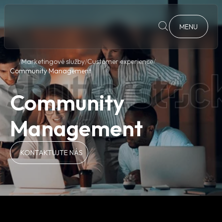
MENU
Marketingové služby
Customer experience
Community Management
Community
Management
KONTAKTUJTE NÁS