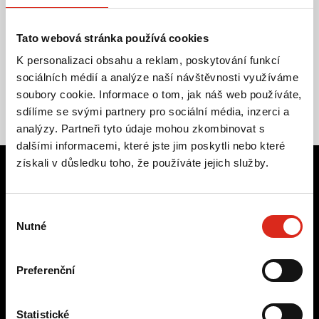
Tato webová stránka používá cookies
K personalizaci obsahu a reklam, poskytování funkcí
sociálních médií a analýze naší návštěvnosti využíváme
soubory cookie. Informace o tom, jak náš web používáte,
sdílíme se svými partnery pro sociální média, inzerci a
analýzy. Partneři tyto údaje mohou zkombinovat s
dalšími informacemi, které jste jim poskytli nebo které
získali v důsledku toho, že používáte jejich služby.
Hledali jste jiné Marketingové
Výběr
služby?
Nutné
souhlasu
Preferenční
CUSTOMER
Statistické