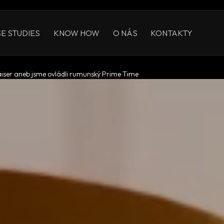
E STUDIES
KNOW HOW
O NÁS
KONTAKTY
iser aneb jsme ovládli rumunský Prime Time