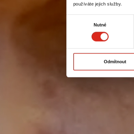
používáte jejich služby.
Výběr
Nutné
souhlasu
Odmítnout