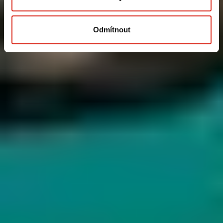
Odmítnout