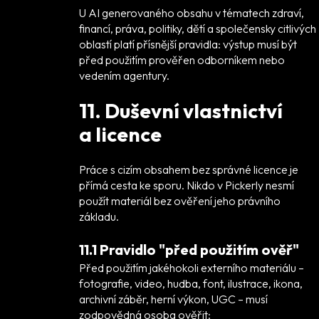
U AI generovaného obsahu v tématech zdraví,
financí, práva, politiky, dětí a společensky citlivých
oblastí platí přísnější pravidla: výstup musí být
před použitím prověřen odborníkem nebo
vedením agentury.
11. Duševní vlastnictví
a licence
Práce s cizím obsahem bez správné licence je
přímá cesta ke sporu. Nikdo v Pickerly nesmí
použít materiál bez ověření jeho právního
základu.
11.1 Pravidlo "před použitím ověř"
Před použitím jakéhokoli externího materiálu –
fotografie, video, hudba, font, ilustrace, ikona,
archivní záběr, herní výkon, UGC – musí
zodpovědná osoba ověřit: