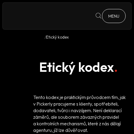
MENU
Etický kodex
Etický kodex
Tento kodex je praktickým průvodcem tím, jak
v Pickerly pracujeme s klienty, spotřebiteli,
dodavateli, tvůrci i navzájem. Není deklarací
záměrů, ale souborem závazných pravidel
a kontrolních mechanismů, které z nás dělají
agenturu, jíž lze důvěřovat.