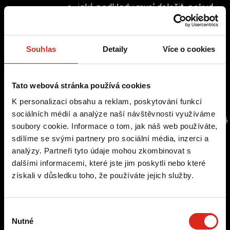
jaké podklady musí doložit, pokud
uvádí konkrétní tvrzení
kdo schvaluje finální výstup před
zveřejněním a v jakém termínu
Souhlas
Detaily
Více o cookies
co se stane při porušení pravidel
(smluvní sankce, stažení obsahu)
Tato webová stránka používá cookies
6.3 Schválení výstupu
K personalizaci obsahu a reklam, poskytování funkcí
Žádný influencer obsah nesmí být zveřejněn bez
sociálních médií a analýze naší návštěvnosti využíváme
předchozí kontroly zodpovědné osoby na straně
soubory cookie. Informace o tom, jak náš web používáte,
Pickerly nebo klienta. Za kontrolu označení
sdílíme se svými partnery pro sociální média, inzerci a
a soulad s briefem odpovídá account
analýzy. Partneři tyto údaje mohou zkombinovat s
zodpovědný za danou kampaň.
dalšími informacemi, které jste jim poskytli nebo které
získali v důsledku toho, že používáte jejich služby.
6.4 UGC (obsah vytvořený
uživateli)
Při použití UGC v komerční komunikaci je nutné
Výběr
ověřit, zda má agentura nebo klient právo daný
Nutné
souhlasu
obsah použít. Souhlas autora musí být