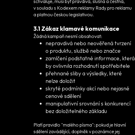
schvaluje, musí být pravdivá, slušná a čestná,
v souladu s Kodexem reklamy Rady pro reklamu
a platnou českou legislativou.
3.1 Zákaz klamavé komunikace
Žádná kampaň nesmí obsahovat:
nepravdivá nebo neověřená tvrzení
o produktu, službě nebo značce
zamlčení podstatné informace, která
by ovlivnila rozhodnutí spotřebitele
přehnané sliby a výsledky, které
nelze doložit
skryté podmínky akcí nebo nejasné
cenové sdělení
manipulativní srovnání s konkurencí
bez doložitelného základu
Platí pravidlo "malého písma": pokud je hlavní
sdělení zavádějící, doplněk v poznámce jej