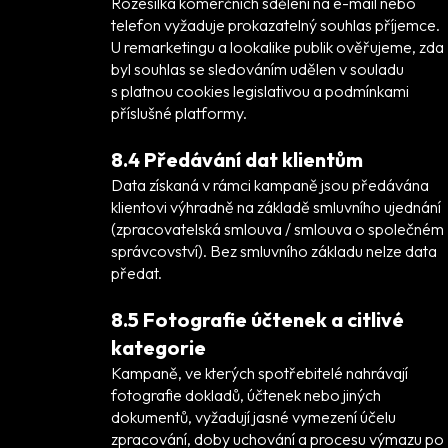
Rozesílka komerčních sdělení na e-mail nebo
telefon vyžaduje prokazatelný souhlas příjemce.
U remarketingu a lookalike publik ověřujeme, zda
byl souhlas se sledováním udělen v souladu
s platnou cookies legislativou a podmínkami
příslušné platformy.
8.4 Předávání dat klientům
Data získaná v rámci kampaně jsou předávána
klientovi výhradně na základě smluvního ujednání
(zpracovatelská smlouva / smlouva o společném
správcovství). Bez smluvního základu nelze data
předat.
8.5 Fotografie účtenek a citlivé
kategorie
Kampaně, ve kterých spotřebitelé nahrávají
fotografie dokladů, účtenek nebo jiných
dokumentů, vyžadují jasné vymezení účelu
zpracování, doby uchování a procesu výmazu po