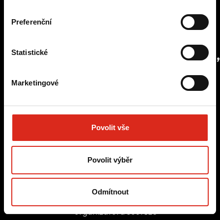
zdokumentován. UGC prezentovaný jako
spontánní reakce spotřebitele, přitom
Preferenční
motivovaný odměnou, musí být označen.
7. Spotřebitelské soutěže,
Statistické
akce a promo mechaniky
Marketingové
Pickerly organizuje soutěže pro klienty jako jejich
pořadatel nebo organizátor. S touto rolí
přicházejí jasné povinnosti vůči spotřebitelům
i klientům.
Povolit vše
7.1 Povinné náležitosti každé
Povolit výběr
soutěže
Každá soutěž organizovaná Pickerly (nebo jejím
jménem) musí před spuštěním obsahovat:
Odmítnout
jednoznačné určení pořadatele a
organizátora soutěže