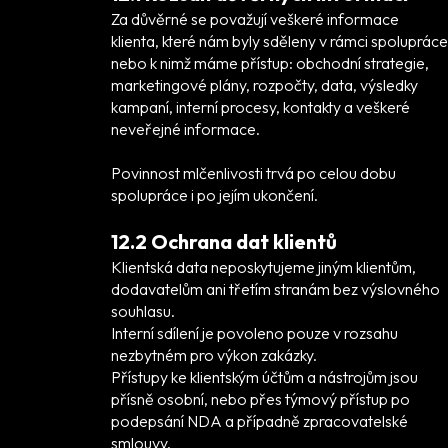
Za důvěrné se považují veškeré informace
klienta, které nám byly sděleny v rámci spolupráce
nebo k nimž máme přístup: obchodní strategie,
marketingové plány, rozpočty, data, výsledky
kampaní, interní procesy, kontakty a veškeré
neveřejné informace.
Povinnost mlčenlivosti trvá po celou dobu
spolupráce i po jejím ukončení.
12.2 Ochrana dat klientů
Klientská data neposkytujeme jiným klientům,
dodavatelům ani třetím stranám bez výslovného
souhlasu.
Interní sdílení je povoleno pouze v rozsahu
nezbytném pro výkon zakázky.
Přístupy ke klientským účtům a nástrojům jsou
přísně osobní, nebo přes týmový přístup po
podepsání NDA a případně zpracovatelské
smlouvy.