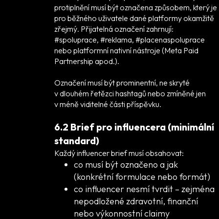
protiplnění musí být označena způsobem, který je
pro běžného uživatele dané platformy okamžitě
zřejmý. Přijatelná označení zahrnují:
#spoluprace, #reklama, #placenaspoluprace
nebo platformní nativní nástroje (Meta Paid
Partnership apod.).
Označení musí být prominentní, ne skryté
v dlouhém řetězci hashtagů nebo zmíněné jen
v méně viditelné části příspěvku.
6.2 Brief pro influencera (minimální
standard)
Každý influencer brief musí obsahovat:
co musí být označeno a jak
(konkrétní formulace nebo formát)
co influencer nesmí tvrdit – zejména
nepodložené zdravotní, finanční
nebo výkonnostní claimy