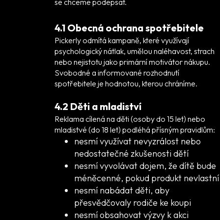
se chceme podepsat.
4.1 Obecná ochrana spotřebitele
Pickerly odmítá kampaně, které využívají
psychologický nátlak, umělou naléhavost, strach
nebo nejistotu jako primární motivátor nákupu.
Svobodné a informované rozhodnutí
spotřebitele je hodnotou, kterou chráníme.
4.2 Děti a mladiství
Reklama cílená na děti (osoby do 15 let) nebo
mladistvé (do 18 let) podléhá přísným pravidlům:
nesmí využívat nevyzrálost nebo
nedostatečné zkušenosti dětí
nesmí vyvolávat dojem, že dítě bude
méněcenné, pokud produkt nevlastní
nesmí nabádat děti, aby
přesvědčovaly rodiče ke koupi
nesmí obsahovat výzvy k akci