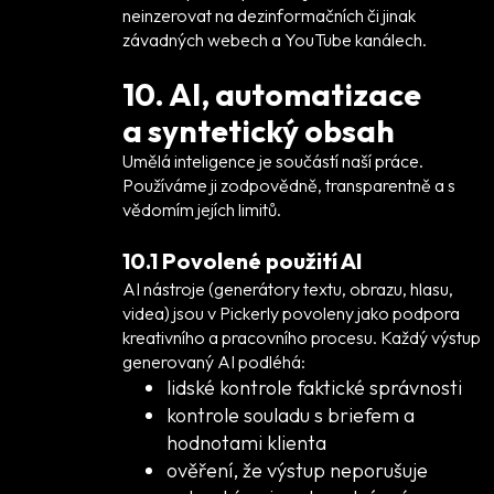
neinzerovat na dezinformačních či jinak
závadných webech a YouTube kanálech.
10. AI, automatizace
a syntetický obsah
Umělá inteligence je součástí naší práce.
Používáme ji zodpovědně, transparentně a s
vědomím jejích limitů.
10.1 Povolené použití AI
AI nástroje (generátory textu, obrazu, hlasu,
videa) jsou v Pickerly povoleny jako podpora
kreativního a pracovního procesu. Každý výstup
generovaný AI podléhá:
lidské kontrole faktické správnosti
kontrole souladu s briefem a
hodnotami klienta
ověření, že výstup neporušuje