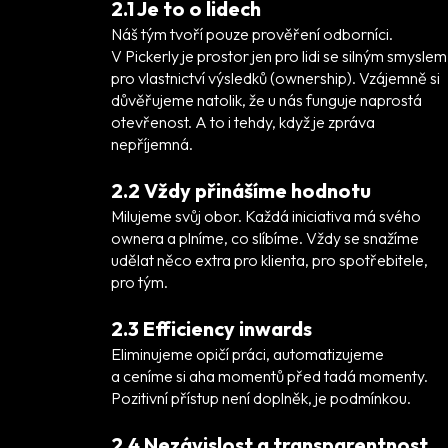
2.1 Je to o lidech
Náš tým tvoří pouze prověření odborníci.
V Pickerly je prostor jen pro lidi se silným smyslem
pro vlastnictví výsledků (ownership). Vzájemně si
důvěřujeme natolik, že u nás funguje naprostá
otevřenost. A to i tehdy, když je zpráva
nepříjemná.
2.2 Vždy přinášíme hodnotu
Milujeme svůj obor. Každá iniciativa má svého
ownera a plníme, co slíbíme. Vždy se snažíme
udělat něco extra pro klienta, pro spotřebitele,
pro tým.
2.3 Efficiency inwards
Eliminujeme opičí práci, automatizujeme
a ceníme si aha momentů před tadá momenty.
Pozitivní přístup není doplněk, je podmínkou.
2.4 Nezávislost a transparentnost