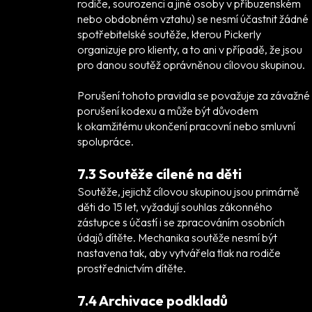
rodiče, sourozenci a jiné osoby v příbuzenském
nebo obdobném vztahu) se nesmí účastnit žádné
spotřebitelské soutěže, kterou Pickerly
organizuje pro klienty, a to ani v případě, že jsou
pro danou soutěž oprávněnou cílovou skupinou.
Porušení tohoto pravidla se považuje za závažné
porušení kodexu a může být důvodem
k okamžitému ukončení pracovní nebo smluvní
spolupráce.
7.3 Soutěže cílené na děti
Soutěže, jejichž cílovou skupinou jsou primárně
děti do 15 let, vyžadují souhlas zákonného
zástupce s účastí i se zpracováním osobních
údajů dítěte. Mechanika soutěže nesmí být
nastavena tak, aby vytvářela tlak na rodiče
prostřednictvím dítěte.
7.4 Archivace podkladů