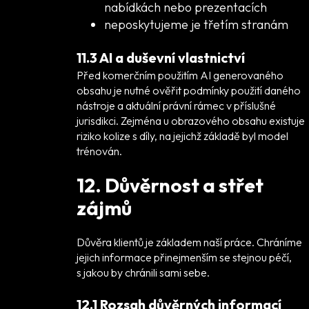
nabídkách nebo prezentacích
neposkytujeme je třetím stranám
11.3 AI a duševní vlastnictví
Před komerčním použitím AI generovaného
obsahu je nutné ověřit podmínky použití daného
nástroje a aktuální právní rámec v příslušné
jurisdikci. Zejména u obrazového obsahu existuje
riziko kolize s díly, na jejichž základě byl model
trénován.
12. Důvěrnost a střet
zájmů
Důvěra klientů je základem naší práce. Chráníme
jejich informace přinejmenším se stejnou péčí,
s jakou by chránili sami sebe.
12.1 Rozsah důvěrných informací