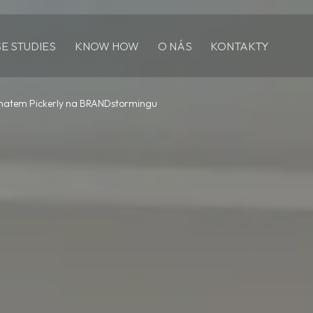
E STUDIES
KNOW HOW
O NÁS
KONTAKTY
ématem Pickerly na BRANDstormingu