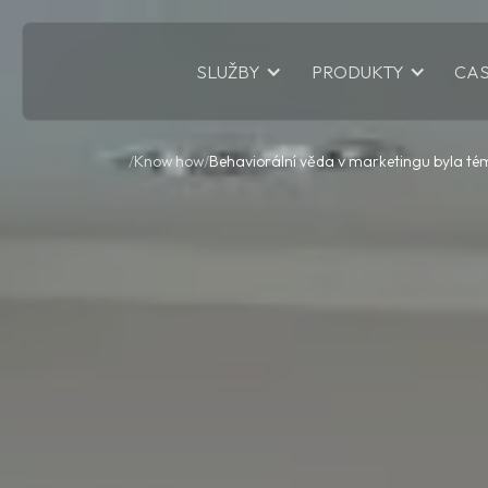
CAS
SLUŽBY
PRODUKTY
Know how
Behaviorální věda v marketingu byla t