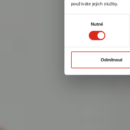
používáte jejich služby.
Výběr
Nutné
souhlasu
Odmítnout