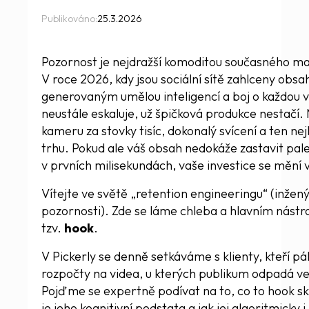
Publikováno:
25.3.2026
Pozornost je nejdražší komoditou současného ma
V roce 2026, kdy jsou sociální sítě zahlceny obs
generovaným umělou inteligencí a boj o každou v
neustále eskaluje, už špičková produkce nestačí.
kameru za stovky tisíc, dokonalý svícení a ten nej
trhu. Pokud ale váš obsah nedokáže zastavit pale
v prvních milisekundách, vaše investice se mění 
Vítejte ve světě „retention engineeringu“ (inžený
pozornosti). Zde se láme chleba a hlavním nástr
tzv.
hook
.
V Pickerly se denně setkáváme s klienty, kteří pál
rozpočty na videa, u kterých publikum odpadá ve 
Pojďme se expertně podívat na to, co to hook sk
je jeho kognitivní podstata a jak jej algoritmicky 