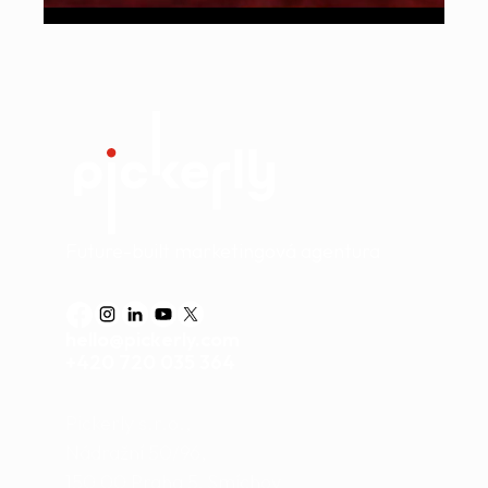
Future-built marketingová agentura
hello@pickerly.com
+420 720 035 364
Pickerly s.r.o.,
Nádražní 50/96,
150 00 Praha 5, Smíchov