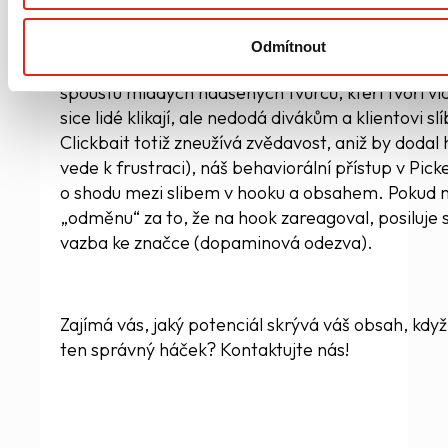
video, které opustí naši střižnu, je optimalizová
zaujetí publika. Náš kreativní tým není parta oml
Odmítnout
videa, které tvoří nerelevantní „clickbait“. Na t
spoustu mladých nadšených tvůrců, kteří tvoří vi
sice lidé klikají, ale nedodá divákům a klientovi s
Clickbait totiž zneužívá zvědavost, aniž by dodal
vede k frustraci), náš behaviorální přístup v Picke
o shodu mezi slibem v hooku a obsahem. Pokud
„odměnu“ za to, že na hook zareagoval, posiluje s
vazba ke značce (dopaminová odezva).
Zajímá vás, jaký potenciál skrývá váš obsah, kdy
ten správný háček? Kontaktujte nás!