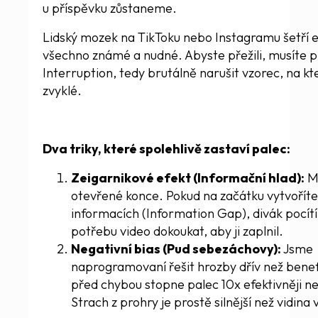
u příspěvku zůstaneme.
Lidský mozek na TikToku nebo Instagramu šetří en
všechno známé a nudné. Abyste přežili, musíte p
Interruption, tedy brutálně narušit vzorec, na kt
zvyklé.
Dva triky, které spolehlivě zastaví palec:
Zeigarnikové efekt (Informační hlad):
Mo
otevřené konce. Pokud na začátku vytvořít
informacích (Information Gap), divák pocítí
potřebu video dokoukat, aby ji zaplnil.
Negativní bias (Pud sebezáchovy):
Jsme
naprogramovaní řešit hrozby dřív než benef
před chybou stopne palec 10x efektivněji ne
Strach z prohry je prostě silnější než vidina 