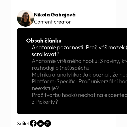
Nikola Gabajová
Content creator
Obsah článku
Anatomie pozornosti: Proč váš mozek 
scrollovat?
Anatomie vítězného hooku: 3 roviny, k
rozhodují o (ne)úspěchu
Metrika a analytika: Jak poznat, že ho
Platform-Specific: Proč univerzální ho
neexistuje?
Proč tvorbu hooků nechat na experte
z Pickerly?
Sdílet