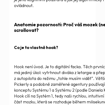
ovládnout.
Anatomie pozornosti: Proč váš mozek (n
scrollovat?
Co je to vlastně hook?
Hook není úvod. Je to digitální facka. Těch prvníc
má jediný úkol: vytrhnout diváka z letargie a pře
z autopilota do režimu „tohle musím vidět”. Větš
Pickerly a podobně zaměřené agentury používají,
konceptu Systému 1 a Systému 2 (podle Daniela
Hook cílí na Systém 1, tedy naši rychlou, intuitivn
část mozku, která se rozhoduje během milisekun