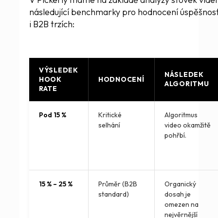
následující benchmarky pro hodnocení úspěšnos
i B2B trzích:
VÝSLEDEK
NÁSLEDEK
HOOK
HODNOCENÍ
ALGORITMU
RATE
Pod 15 %
Kritické
Algoritmus
selhání
video okamžitě
pohřbí.
15 % – 25 %
Průměr (B2B
Organický
standard)
dosah je
omezen na
nejvěrnější