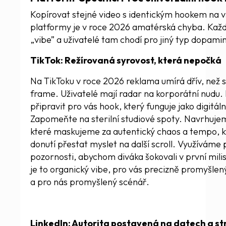
Kopírovat stejné video s identickým hookem na 
platformy je v roce 2026 amatérská chyba. Každá
„vibe” a uživatelé tam chodí pro jiný typ dopami
TikTok: Režírovaná syrovost, která nepočká
Na TikToku v roce 2026 reklama umírá dřív, než s
frame. Uživatelé mají radar na korporátní nudu.
připravit pro vás hook, který funguje jako digitáln
Zapomeňte na sterilní studiové spoty. Navrhuje
které maskujeme za autentický chaos a tempo, 
donutí přestat myslet na další scroll. Využíváme 
pozornosti, abychom diváka šokovali v první mili
je to organický vibe, pro vás precizně promyšlený
a pro nás promyšlený scénář.
LinkedIn: Autorita postavená na datech a st