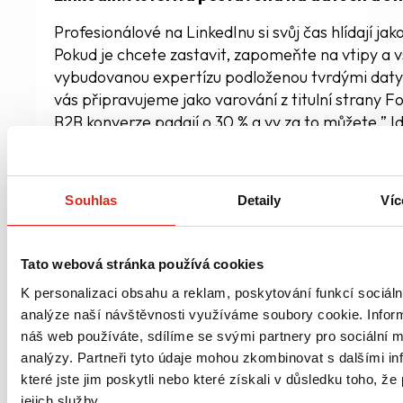
Profesionálové na LinkedInu si svůj čas hlídají jako
Pokud je chcete zastavit, zapomeňte na vtipy a
vybudovanou expertízu podloženou tvrdými daty
vás připravujeme jako varování z titulní strany F
B2B konverze padají o 30 % a vy za to můžete.” I
konkrétní byznysovou bolest vašeho segmentu a 
čísly, která pro vás vyhledáme a zasadíme do ko
Budujeme vaši autoritu hned o prvního slova - 
Souhlas
Detaily
Víc
marketingový balast, ale precizně strukturované 
má pro vašeho klienta skutečnou hodnotu.
Tato webová stránka používá cookies
K personalizaci obsahu a reklam, poskytování funkcí sociáln
Instagram Reels: Strategie skrytá za esteti
analýze naší návštěvnosti využíváme soubory cookie. Infor
náš web používáte, sdílíme se svými partnery pro sociální mé
Instagram je vizuální slast, kde vládne oko a perfe
analýzy. Partneři tyto údaje mohou zkombinovat s dalšími i
Naším cílem je vytvořit aspirativní narativ, který 
které jste jim poskytli nebo které získali v důsledku toho, že
Zajišťujeme dokonalý postprodukční grading a lif
jejich služby.