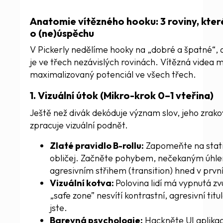
Anatomie vítězného hooku: 3 roviny, kter
o (ne)úspěchu
V Pickerly nedělíme hooky na „dobré a špatné“, 
je ve třech nezávislých rovinách. Vítězná videa m
maximalizovaný potenciál ve všech třech.
1. Vizuální útok (Mikro-krok 0–1 vteřina)
Ještě než divák dekóduje význam slov, jeho zrako
zpracuje vizuální podnět.
Zlaté pravidlo B-rollu:
Zapomeňte na stati
obličej. Začněte pohybem, nečekaným úhl
agresivním střihem (transition) hned v prv
Vizuální kotva:
Polovina lidí má vypnutá zv
„safe zone” nesvítí kontrastní, agresivní titu
jste.
Barevná psychologie:
Hackněte UI aplika