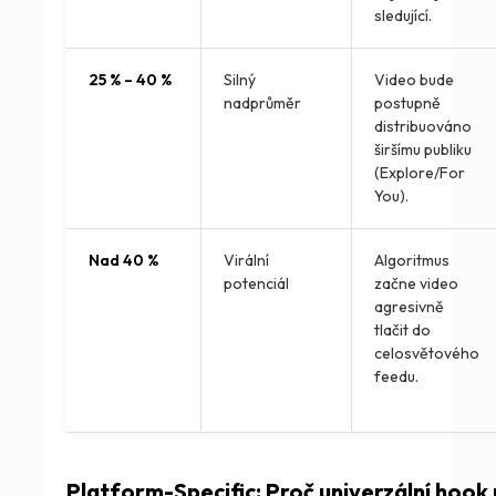
sledující.
25 % – 40 %
Silný
Video bude
nadprůměr
postupně
distribuováno
širšímu publiku
(Explore/For
You).
Nad 40 %
Virální
Algoritmus
potenciál
začne video
agresivně
tlačit do
celosvětového
feedu.
Platform-Specific: Proč univerzální hook 