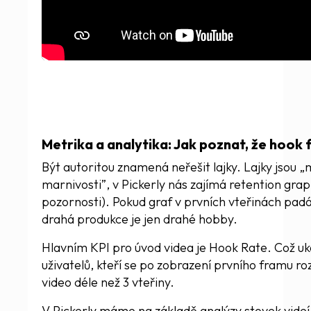
Metrika a analytika: Jak poznat, že hook 
Být autoritou znamená neřešit lajky. Lajky jsou „
marnivosti”, v Pickerly nás zajímá retention grap
pozornosti). Pokud graf v prvních vteřinách padá
drahá produkce je jen drahé hobby.
Hlavním KPI pro úvod videa je Hook Rate. Což u
uživatelů, kteří se po zobrazení prvního framu ro
video déle než 3 vteřiny.
V Pickerly máme na základě analýzy stovek vide