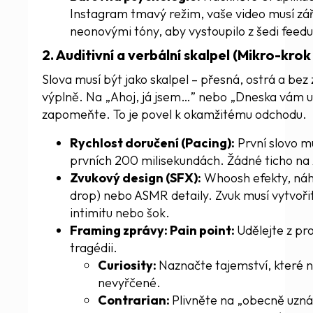
Instagram tmavý režim, vaše video musí zář
neonovými tóny, aby vystoupilo z šedi feedu
2. Auditivní a verbální skalpel (Mikro-krok
Slova musí být jako skalpel – přesná, ostrá a bez
výplně. Na „Ahoj, já jsem…” nebo „Dneska vám 
zapomeňte. To je povel k okamžitému odchodu.
Rychlost doručení (Pacing):
První slovo m
prvních 200 milisekundách. Žádné ticho na
Zvukový design (SFX):
Whoosh efekty, náhl
drop) nebo ASMR detaily. Zvuk musí vytvoři
intimitu nebo šok.
Framing zprávy: Pain point:
Udělejte z pr
tragédii.
Curiosity:
Naznačte tajemství, které 
nevyřčené.
Contrarian:
Plivněte na „obecně uzn