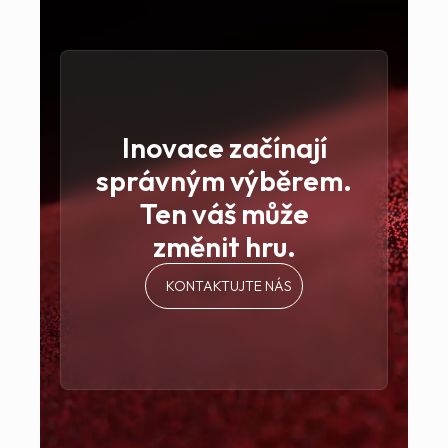
ČÍST VÍCE
ČÍS
Inovace začínají
správným výběrem.
Ten váš může
změnit hru.
KONTAKTUJTE NÁS