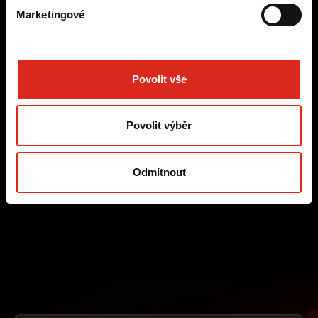
promyšlených digitálních řešení, která zvyšují
Marketingové
spokojenost, loajalitu a výkon.
VÍCE O
CUSTOMER EXPERIENCE
Povolit vše
Webové stránky
UX
UI
SEO
Povolit výběr
CRO
E-mailing
Community Management
Odmítnout