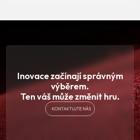
Jejich tým je profesionální a vždy ochotný pomoci. Díky
jejich inovativním řešením jsme dokázali zefektivnit
naše procesy a zvýšit spokojenost našich zákazníků.
Doporučujeme Pickerly jako spolehlivého partnera.
Inovace začínají správným
výběrem.
Ten váš může změnit hru.
KONTAKTUJTE NÁS