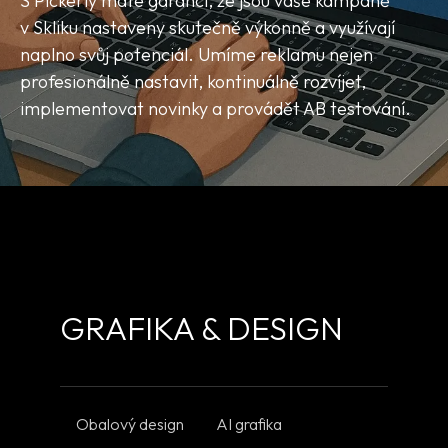
S Pickerly máte garanci, že jsou vaše kampaně
v Skliku nastaveny skutečně výkonně a využívají
naplno svůj potenciál. Umíme reklamu nejen
profesionálně nastavit, kontinuálně rozvíjet,
implementovat novinky a provádět AB testování.
GRAFIKA & DESIGN
Obalový design
AI grafika