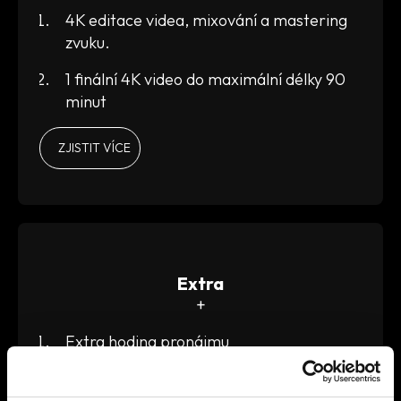
4K editace videa, mixování a mastering
zvuku.
1 finální 4K video do maximální délky 90
minut
ZJISTIT VÍCE
Extra
+
Extra hodina pronájmu
Další kamera