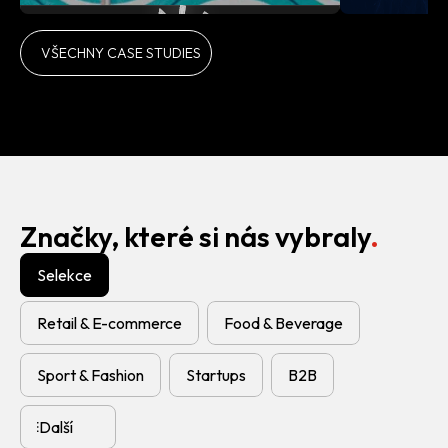
Malfy: Kampaň, která Malfy
Lexia: Id
VŠECHNY CASE STUDIES
proměnila v nejrychleji
právní o
rostoucí gin sezóny
CASE STUDY
CASE ST
Značky, které si nás vybraly
Selekce
Retail & E-commerce
Food & Beverage
Sport & Fashion
Startups
B2B
Další