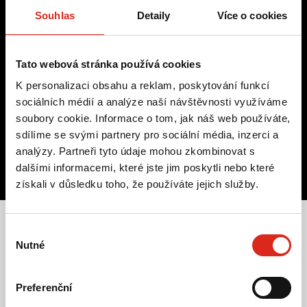
Další osoba na audio
Souhlas
Detaily
Více o cookies
Focení během podcastu
Tato webová stránka používá cookies
Tvorba jednoho 60s Reels
K personalizaci obsahu a reklam, poskytování funkcí
ZJISTIT VÍCE
sociálních médií a analýze naší návštěvnosti využíváme
soubory cookie. Informace o tom, jak náš web používáte,
sdílíme se svými partnery pro sociální média, inzerci a
analýzy. Partneři tyto údaje mohou zkombinovat s
dalšími informacemi, které jste jim poskytli nebo které
získali v důsledku toho, že používáte jejich služby.
Výběr
Nutné
souhlasu
Certifikace a ověřené nástroje
Preferenční