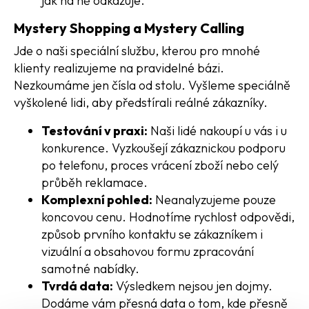
jak na ně odkazuje.
Mystery Shopping a Mystery Calling
Jde o naši speciální službu, kterou pro mnohé
klienty realizujeme na pravidelné bázi.
Nezkoumáme jen čísla od stolu. Vyšleme speciálně
vyškolené lidi, aby předstírali reálné zákazníky.
Testování v praxi:
Naši lidé nakoupí u vás i u
konkurence. Vyzkoušejí zákaznickou podporu
po telefonu, proces vrácení zboží nebo celý
průběh reklamace.
Komplexní pohled:
Neanalyzujeme pouze
koncovou cenu. Hodnotíme rychlost odpovědi,
způsob prvního kontaktu se zákazníkem i
vizuální a obsahovou formu zpracování
samotné nabídky.
Tvrdá data:
Výsledkem nejsou jen dojmy.
Dodáme vám přesná data o tom, kde přesně