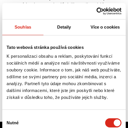
má konkurence lepší služby než vy. Máme
dlouhodobě nastavena jasná hodnotící
kritéria pro sledování vašeho progresu v čase.
Souhlas
Detaily
Více o cookies
Přestaňte střílet naslepo. Zjistěte, jak porazit
konkurenci jejími vlastními zbraněmi.
Tato webová stránka používá cookies
Napište nám a proberme detaily.
K personalizaci obsahu a reklam, poskytování funkcí
sociálních médií a analýze naší návštěvnosti využíváme
soubory cookie. Informace o tom, jak náš web používáte,
sdílíme se svými partnery pro sociální média, inzerci a
analýzy. Partneři tyto údaje mohou zkombinovat s
dalšími informacemi, které jste jim poskytli nebo které
KONTAKTUJTE NÁS
získali v důsledku toho, že používáte jejich služby.
Výběr
Nutné
souhlasu