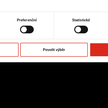
užeb
ntur.
Preferenční
Statistické
Povolit výběr