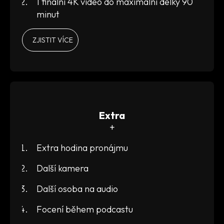
1 finální 4K video do maximální délky 90
minut
ZJISTIT VÍCE
Extra
+
Extra hodina pronájmu
Další kamera
Další osoba na audio
Focení během podcastu