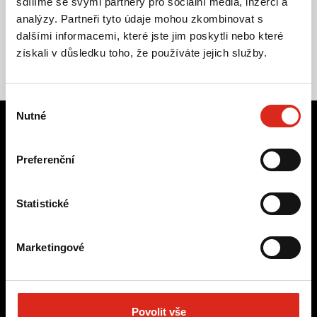
sdílíme se svými partnery pro sociální média, inzerci a
analýzy. Partneři tyto údaje mohou zkombinovat s
dalšími informacemi, které jste jim poskytli nebo které
získali v důsledku toho, že používáte jejich služby.
Výběr
Nutné
souhlasu
Preferenční
Práce, která sklízí úspěch
Statistické
Marketingové
Povolit vše