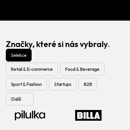
rostoucí gin sezóny
CASE STUDY
CASE ST
Značky, které si nás vybraly
Selekce
Retail & E-commerce
Food & Beverage
Sport & Fashion
Startups
B2B
Další