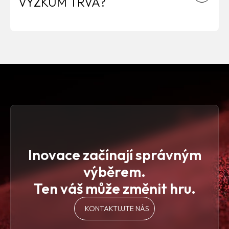
VÝZKUM TRVÁ?
Spolupráce s Pickerly byla pro nás velmi přínosná.
Jejich tým je profesionální a vždy ochotný pomoci. Díky
jejich inovativním řešením jsme dokázali zefektivnit
naše procesy a zvýšit spokojenost našich zákazníků.
Doporučujeme Pickerly jako spolehlivého partnera.
Inovace začínají správným
výběrem.
Ten váš může změnit hru.
KONTAKTUJTE NÁS