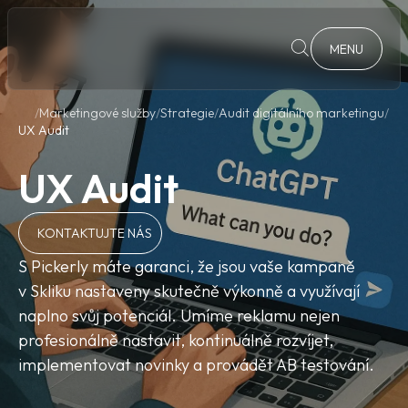
MENU
Marketingové služby
Strategie
Audit digitálního marketingu
UX Audit
UX Audit
KONTAKTUJTE NÁS
S Pickerly máte garanci, že jsou vaše kampaně
v Skliku nastaveny skutečně výkonně a využívají
naplno svůj potenciál. Umíme reklamu nejen
profesionálně nastavit, kontinuálně rozvíjet,
implementovat novinky a provádět AB testování.